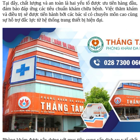
Tại đây, chất lượng và an toàn là hai yếu tố được ưu tiên hàng đầu,
đảm bảo đáp ứng các tiêu chuẩn khám chữa bệnh. Việc thăm khám
và điều trị sẽ được tiến hành bởi các bác sĩ có chuyên môn cao cùng
sự hỗ trợ đắc lực từ hệ thống trang thiết bị hiện đại.
Phòng khám được xây dựng với mục tiêu cung cấp dịch vụ y tế chất