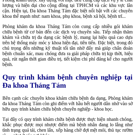
lượng và hiện đại cho cộng đồng tại TPHCM và các khu vực lân
cận. Hiện tại, Đa khoa Tháng Tám đặc biệt nổi bật với các chuyên
khoa thế mạnh như: nam khoa, phụ khoa, bệnh xã hội, bệnh trĩ...
Phòng khám đa khoa Tháng Tám còn cung cấp nhiều gói khám
chữa bệnh từ cơ bản đến các dịch vụ chuyên sâu. Tiếp nhận thăm
khám và chữa trị đa dạng các bệnh lý, mang lại hiệu quả cao dựa
trên hệ thống máy móc y khoa hiện đại, tiên tiến. Đặc biệt, trong đó
chú trọng đến những kỹ thuật tối tân nhờ đấy mà giúp chẩn đoán
bệnh chuẩn xác, mau chóng đưa ra giải pháp chữa trị kịp thời, hiệu
quả, rút ngắn thời gian điều trị, tiết kiệm chi phí đáng kể cho người
bệnh.
Quy trình khám bệnh chuyên nghiệp tại
Đa khoa Tháng Tám
Bên cạnh các chuyên khoa khám chữa bệnh đa dạng, Phòng khám
đa khoa Tháng Tám còn ghi điểm với hầu hết người dân nhờ vào sở
hữu quy trình khám chữa bệnh chuyên nghiệp - khoa học.
Tại đây có quy trình khám chữa bệnh được thực hiện nhanh chóng,
khắc phục được mọi nhược điểm mà bệnh nhân đang lo lắng như
tình trạng quá tải, chen lấn, xếp hàng chờ đợi mệt mỏi, thủ tục rườm