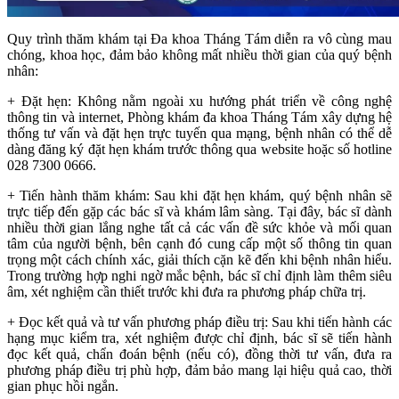
Quy trình thăm khám tại Đa khoa Tháng Tám diễn ra vô cùng mau
chóng, khoa học, đảm bảo không mất nhiều thời gian của quý bệnh
nhân:
+ Đặt hẹn: Không nằm ngoài xu hướng phát triển về công nghệ
thông tin và internet, Phòng khám đa khoa Tháng Tám xây dựng hệ
thống tư vấn và đặt hẹn trực tuyến qua mạng, bệnh nhân có thể dễ
dàng đăng ký đặt hẹn khám trước thông qua website hoặc số hotline
028 7300 0666.
+ Tiến hành thăm khám: Sau khi đặt hẹn khám, quý bệnh nhân sẽ
trực tiếp đến gặp các bác sĩ và khám lâm sàng. Tại đây, bác sĩ dành
nhiều thời gian lắng nghe tất cả các vấn đề sức khỏe và mối quan
tâm của người bệnh, bên cạnh đó cung cấp một số thông tin quan
trọng một cách chính xác, giải thích cặn kẽ đến khi bệnh nhân hiểu.
Trong trường hợp nghi ngờ mắc bệnh, bác sĩ chỉ định làm thêm siêu
âm, xét nghiệm cần thiết trước khi đưa ra phương pháp chữa trị.
+ Đọc kết quả và tư vấn phương pháp điều trị: Sau khi tiến hành các
hạng mục kiểm tra, xét nghiệm được chỉ định, bác sĩ sẽ tiến hành
đọc kết quả, chẩn đoán bệnh (nếu có), đồng thời tư vấn, đưa ra
phương pháp điều trị phù hợp, đảm bảo mang lại hiệu quả cao, thời
gian phục hồi ngắn.