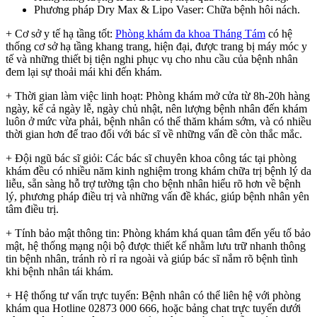
Phương pháp Dry Max & Lipo Vaser: Chữa bệnh hôi nách.
+ Cơ sở y tế hạ tầng tốt:
Phòng khám đa khoa Tháng Tám
có hệ
thống cơ sở hạ tầng khang trang, hiện đại, được trang bị máy móc y
tế và những thiết bị tiện nghi phục vụ cho nhu cầu của bệnh nhân
đem lại sự thoải mái khi đến khám.
+ Thời gian làm việc linh hoạt: Phòng khám mở cửa từ 8h-20h hàng
ngày, kể cả ngày lễ, ngày chủ nhật, nên lượng bệnh nhân đến khám
luôn ở mức vừa phải, bệnh nhân có thể thăm khám sớm, và có nhiều
thời gian hơn để trao đổi với bác sĩ về những vấn đề còn thắc mắc.
+ Đội ngũ bác sĩ giỏi: Các bác sĩ chuyên khoa công tác tại phòng
khám đều có nhiều năm kinh nghiệm trong khám chữa trị bệnh lý da
liễu, sẵn sàng hỗ trợ tường tận cho bệnh nhân hiểu rõ hơn về bệnh
lý, phương pháp điều trị và những vấn đề khác, giúp bệnh nhân yên
tâm điều trị.
+ Tính bảo mật thông tin: Phòng khám khá quan tâm đến yếu tố bảo
mật, hệ thống mạng nội bộ được thiết kế nhằm lưu trữ nhanh thông
tin bệnh nhân, tránh rò rỉ ra ngoài và giúp bác sĩ nắm rõ bệnh tình
khi bệnh nhân tái khám.
+ Hệ thống tư vấn trực tuyến: Bệnh nhân có thể liên hệ với phòng
khám qua Hotline 02873 000 666, hoặc bảng chat trực tuyến dưới