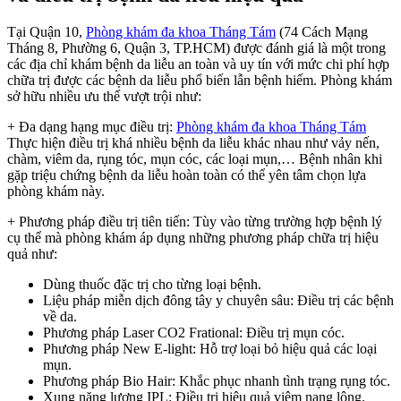
Tại Quận 10,
Phòng khám đa khoa Tháng Tám
(74 Cách Mạng
Tháng 8, Phường 6, Quận 3, TP.HCM) được đánh giá là một trong
các địa chỉ khám bệnh da liễu an toàn và uy tín với mức chi phí hợp
chữa trị được các bệnh da liễu phổ biến lẫn bệnh hiếm. Phòng khám
sở hữu nhiều ưu thế vượt trội như:
+ Đa dạng hạng mục điều trị:
Phòng khám đa khoa Tháng Tám
Thực hiện điều trị khá nhiều bệnh da liễu khác nhau như vảy nến,
chàm, viêm da, rụng tóc, mụn cóc, các loại mụn,… Bệnh nhân khi
gặp triệu chứng bệnh da liễu hoàn toàn có thể yên tâm chọn lựa
phòng khám này.
+ Phương pháp điều trị tiên tiến: Tùy vào từng trường hợp bệnh lý
cụ thể mà phòng khám áp dụng những phương pháp chữa trị hiệu
quả như:
Dùng thuốc đặc trị cho từng loại bệnh.
Liệu pháp miễn dịch đông tây y chuyên sâu: Điều trị các bệnh
về da.
Phương pháp Laser CO2 Frational: Điều trị mụn cóc.
Phương pháp New E-light: Hỗ trợ loại bỏ hiệu quả các loại
mụn.
Phương pháp Bio Hair: Khắc phục nhanh tình trạng rụng tóc.
Xung năng lượng IPL: Điều trị hiệu quả viêm nang lông.