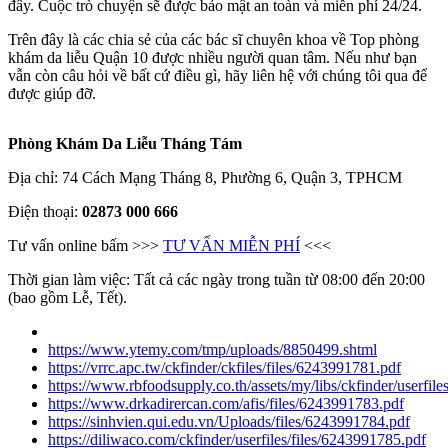
đây. Cuộc trò chuyện sẽ được bảo mật an toàn và miễn phí 24/24.
Trên đây là các chia sẻ của các bác sĩ chuyên khoa về Top phòng
khám da liễu Quận 10 được nhiều người quan tâm. Nếu như bạn
vẫn còn câu hỏi về bất cứ điều gì, hãy liên hệ với chúng tôi qua để
được giúp đỡ.
Phòng Khám Da Liễu Tháng Tám
Địa chỉ: 74 Cách Mạng Tháng 8, Phường 6, Quận 3, TPHCM
Điện thoại:
02873 000 666
Tư vấn online bấm >>>
TƯ VẤN MIỄN PHÍ
<<<
Thời gian làm việc: Tất cả các ngày trong tuần từ 08:00 đến 20:00
(bao gồm Lễ, Tết).
https://www.ytemy.com/tmp/uploads/8850499.shtml
https://vrrc.apc.tw/ckfinder/ckfiles/files/6243991781.pdf
https://www.rbfoodsupply.co.th/assets/my/libs/ckfinder/userfile
https://www.drkadirercan.com/afis/files/6243991783.pdf
https://sinhvien.qui.edu.vn/Uploads/files/6243991784.pdf
https://diliwaco.com/ckfinder/userfiles/files/6243991785.pdf