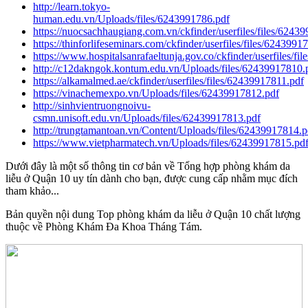
http://learn.tokyo-
human.edu.vn/Uploads/files/6243991786.pdf
https://nuocsachhaugiang.com.vn/ckfinder/userfiles/files/6243
https://thinforlifeseminars.com/ckfinder/userfiles/files/6243991
https://www.hospitalsanrafaeltunja.gov.co/ckfinder/userfiles/fi
http://c12dakngok.kontum.edu.vn/Uploads/files/62439917810.
https://alkamalmed.ae/ckfinder/userfiles/files/62439917811.pdf
https://vinachemexpo.vn/Uploads/files/62439917812.pdf
http://sinhvientruongnoivu-
csmn.unisoft.edu.vn/Uploads/files/62439917813.pdf
http://trungtamantoan.vn/Content/Uploads/files/62439917814.p
https://www.vietpharmatech.vn/Uploads/files/62439917815.pd
Dưới đây là một số thông tin cơ bản về Tổng hợp phòng khám da
liễu ở Quận 10 uy tín dành cho bạn, được cung cấp nhằm mục đích
tham khảo...
Bản quyền nội dung Top phòng khám da liễu ở Quận 10 chất lượng
thuộc về Phòng Khám Đa Khoa Tháng Tám.