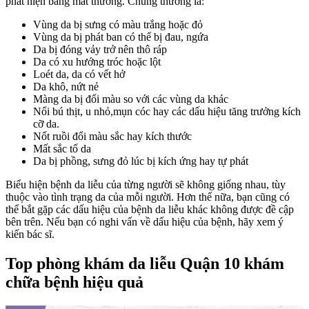
phát hiện bằng mắt thường. Chúng thường là:
Vùng da bị sưng có màu trắng hoặc đỏ
Vùng da bị phát ban có thể bị đau, ngứa
Da bị đóng vảy trở nên thô ráp
Da có xu hướng tróc hoặc lột
Loét da, da có vết hở
Da khô, nứt nẻ
Màng da bị đổi màu so với các vùng da khác
Nổi bú thịt, u nhỏ,mụn cóc hay các dấu hiệu tăng trưởng kích
cỡ da.
Nốt ruồi đổi màu sắc hay kích thước
Mất sắc tố da
Da bị phồng, sưng đỏ lúc bị kích ứng hay tự phát
Biểu hiện bệnh da liễu của từng người sẽ không giống nhau, tùy
thuộc vào tình trạng da của mỗi người. Hơn thế nữa, bạn cũng có
thể bắt gặp các dấu hiệu của bệnh da liễu khác không được đề cập
bên trên. Nếu bạn có nghi vấn về dấu hiệu của bệnh, hãy xem ý
kiến bác sĩ.
Top phòng khám da liễu Quận 10 khám
chữa bệnh hiệu quả